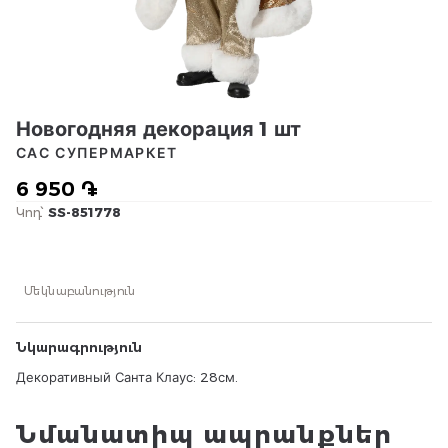
Новогодняя декорация 1 шт
САС СУПЕРМАРКЕТ
6 950 ֏
Կոդ՝
SS-851778
Մեկնաբանություն
Նկարագրություն
Декоративный Санта Клаус: 28см.
Նմանատիպ ապրանքներ