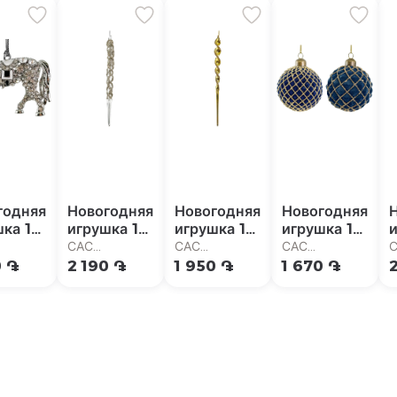
годняя
Новогодняя
Новогодняя
Новогодняя
ка 1
игрушка 1
игрушка 1
игрушка 1
и
шт
шт
шт
САС
САС
САС
маркет
Супермаркет
Супермаркет
Супермаркет
С
0 ֏
2 190 ֏
1 950 ֏
1 670 ֏