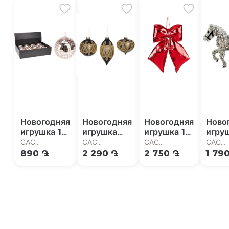
Новогодняя
Новогодняя
Новогодняя
Ново
игрушка 1
игрушка
игрушка 1
игруш
шт
"Goodwill"
шт
шт
САС
САС
САС
САС
1 шт
Супермаркет
Супермаркет
Супермаркет
Супер
890 ֏
2 290 ֏
2 750 ֏
1 79