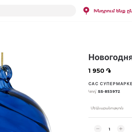
Խնդրում ենք ը
Новогодня
1 950 ֏
САС СУПЕРМАРК
Կոդ՝
SS-853972
Մեկնաբանություն