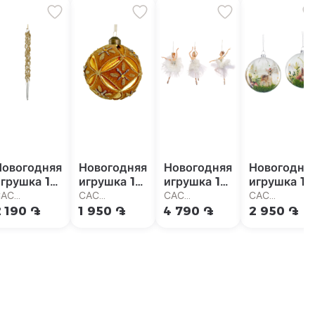
Новогодняя
Новогодняя
Новогодняя
Новогодня
грушка 1
игрушка 1
игрушка 1
игрушка 1
шт
шт
шт
шт
САС
САС
САС
САС
упермаркет
Супермаркет
Супермаркет
Супермарке
2 190 ֏
1 950 ֏
4 790 ֏
2 950 ֏