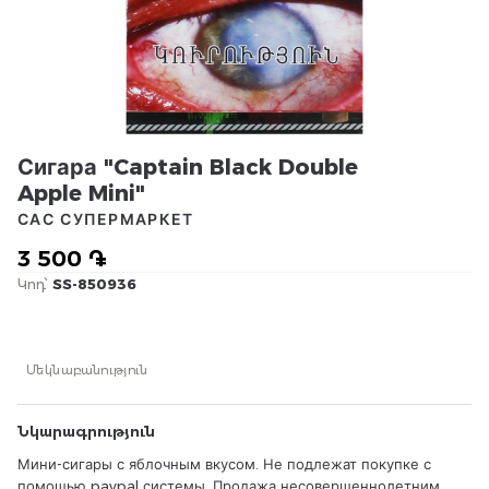
Сигара "Captain Black Double
Apple Mini"
САС СУПЕРМАРКЕТ
3 500 ֏
Կոդ՝
SS-850936
Մեկնաբանություն
Նկարագրություն
Мини-сигары с яблочным вкусом. Не подлежат покупке с
помощью paypal системы. Продажа несовершеннолетним