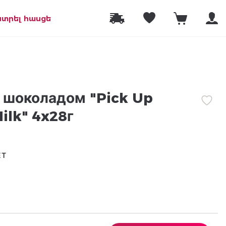
նտրել հասցե
 шоколадом "Pick Up
ilk" 4x28г
ЕТ