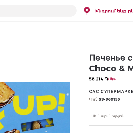
Խնդրում ենք ը
Печенье с
Choco & M
58 214 ֏
/ 1կգ
САС СУПЕРМАРК
Կոդ՝
SS-869155
Մեկնաբանություն