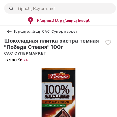
Խնդրում ենք ընտրել հասցե
Վերադառնալ САС Супермаркет
Шоколадная плитка экстра темная
"Победа Стевия" 100г
САС СУПЕРМАРКЕТ
13 500 ֏
/ 1կգ