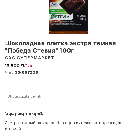
Шоколадная плитка экстра темная
"Победа Стевия" 100г
САС СУПЕРМАРКЕТ
13 500 ֏
/ 1կգ
Կոդ՝
SS-867239
Մեկնաբանություն
Նկարագրություն
Экстра темный шоколад. Не содержит сахара, подслащён
стевией.