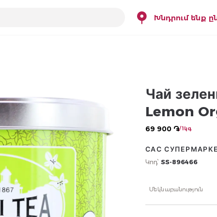
Խնդրում ենք ը
Чай зелен
Lemon Org
69 900 ֏
/ 1կգ
САС СУПЕРМАРК
Կոդ՝
SS-896466
Մեկնաբանություն