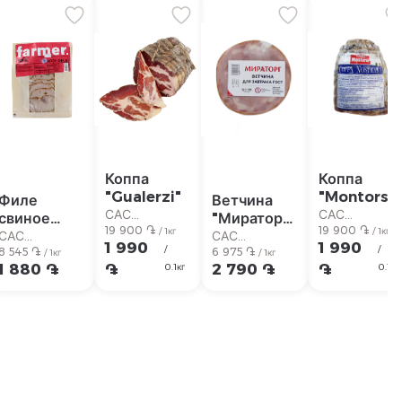
Коппа
Коппа
"Gualerzi"
"Montorsi
Филе
Ветчина
Nostrana"
САС
САС
свиное
"Мираторг"
19 900 ֏
19 900 ֏
Супермаркет
Супермарке
/ 1кг
/ 1кг
"Бекон
400г
САС
САС
1 990
1 990
/
/
Фермер"
8 545 ֏
6 975 ֏
Супермаркет
Супермаркет
/ 1кг
/ 1кг
1 880 ֏
֏
2 790 ֏
֏
0.1кг
0.1кг
220г