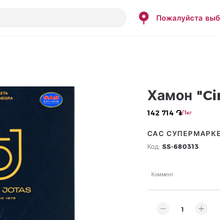
Пожалуйста выб
Хамон "Ci
142 714 ֏
/ 1кг
САС СУПЕРМАРК
Код:
SS-680313
Коммент