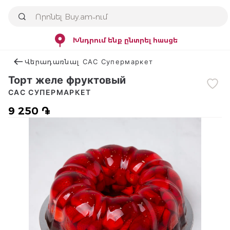
Խնդրում ենք ընտրել հասցե
Վերադառնալ САС Супермаркет
Торт желе фруктовый
САС СУПЕРМАРКЕТ
9 250 ֏