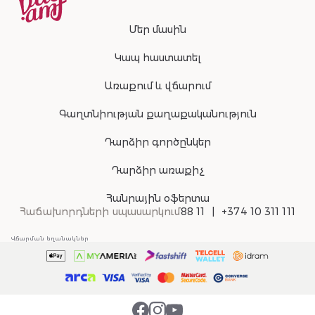
Մեր մասին
Կապ հաստատել
Առաքում և վճարում
Գաղտնիության քաղաքականություն
Դարձիր գործընկեր
Դարձիր առաքիչ
Հանրային օֆերտա
Հաճախորդների սպասարկում
88 11
+374 10 311 111
Վճարման եղանակներ