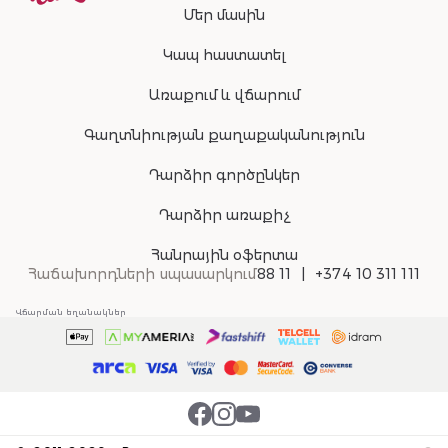
Մեր մասին
Կապ հաստատել
Առաքում և վճարում
Գաղտնիության քաղաքականություն
Դարձիր գործընկեր
Դարձիր առաքիչ
Հանրային օֆերտա
Հաճախորդների սպասարկում
88 11
+374 10 311 111
Վճարման եղանակներ