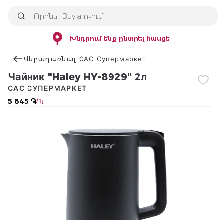
Խնդրում ենք ընտրել հասցե
Վերադառնալ САС Супермаркет
Чайник "Haley HY-8929" 2л
САС СУПЕРМАРКЕТ
5 845 ֏
/ 1լ