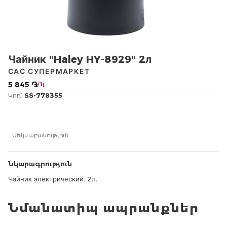
Чайник "Haley HY-8929" 2л
САС СУПЕРМАРКЕТ
5 845 ֏
/ 1լ
Կոդ՝
SS-778355
Մեկնաբանություն
Նկարագրություն
Чайник электрический։ 2л․
Նմանատիպ ապրանքներ