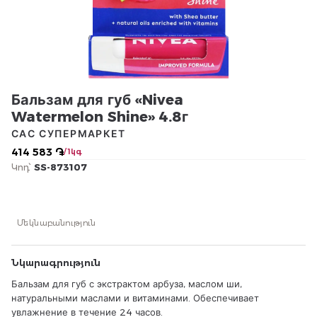
Бальзам для губ «Nivea
Watermelon Shine» 4.8г
САС СУПЕРМАРКЕТ
414 583 ֏
/ 1կգ
Կոդ՝
SS-873107
Մեկնաբանություն
Նկարագրություն
Бальзам для губ с экстрактом арбуза, маслом ши,
натуральными маслами и витаминами. Обеспечивает
увлажнение в течение 24 часов.