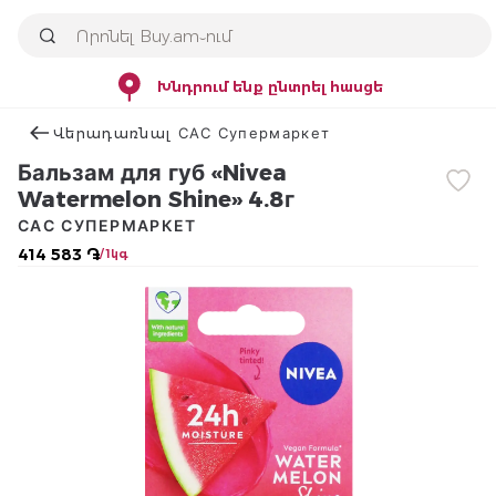
Խնդրում ենք ընտրել հասցե
Վերադառնալ САС Супермаркет
Бальзам для губ «Nivea
Watermelon Shine» 4.8г
САС СУПЕРМАРКЕТ
414 583 ֏
/ 1կգ