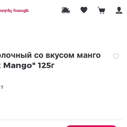
նտրել հասցե
лочный со вкусом манго
x Mango" 125г
ЕТ