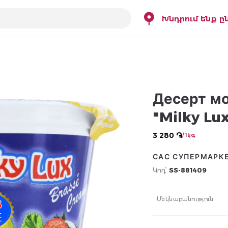
Խնդրում ենք ը
Десерт мо
"Milky Lu
3 280 ֏
/ 1կգ
САС СУПЕРМАРК
Կոդ՝
SS-881409
Մեկնաբանություն