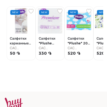
NEW
NEW
NEW
NEW
Салфетки
Салфетки
Салфетки
Салфе
карманные
"Plushe
"Plushe" 200
"Plus
"Plushe" 10
САС
Premium
САС
шт
САС
100ш
САС
шт
Супермаркет
Carre" 25 шт
Супермаркет
Супермаркет
Супер
50 ֏
330 ֏
520 ֏
520 