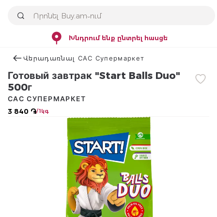
Խնդրում ենք ընտրել հասցե
Վերադառնալ САС Супермаркет
Готовый завтрак "Start Balls Duo"
500г
САС СУПЕРМАРКЕТ
3 840 ֏
/ 1կգ