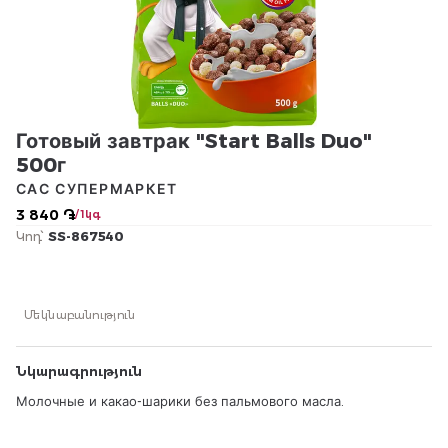
Готовый завтрак "Start Balls Duo"
500г
САС СУПЕРМАРКЕТ
3 840 ֏
/ 1կգ
Կոդ՝
SS-867540
Մեկնաբանություն
Նկարագրություն
Молочные и какао-шарики без пальмового масла.