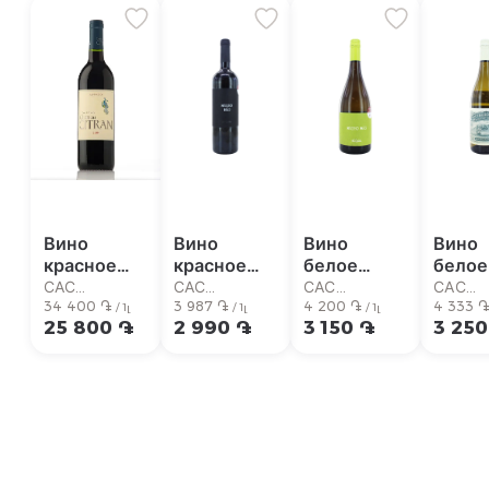
Вино
Вино
Вино
Вино
красное
красное
белое
белое
"Grand Vin
"Mucho
"Mucho
"Sout
САС
САС
САС
САС
du
34 400 ֏
Mas" 0.75л
3 987 ֏
Mas" 0.75л
4 200 ֏
Ocea
4 333 
Супермаркет
Супермаркет
Супермаркет
Супер
/ 1լ
/ 1լ
/ 1լ
25 800 ֏
2 990 ֏
3 150 ֏
3 250
Chateau
Sauvi
Citran"
Blanc
0.75л
0.75л