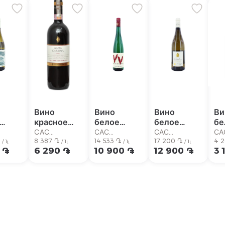
Вино
Вино
Вино
Ви
красное
белое
белое
бе
hern
"Santa
"Riesling
"Chatelain
"M
САС
САС
САС
СА
n
֏
Cristina
8 387 ֏
Van
14 533 ֏
Pouilly
17 200 ֏
Ts
4 
маркет
Супермаркет
Супермаркет
Супермаркет
Су
/ 1լ
/ 1լ
/ 1լ
/ 1լ
 ֏
6 290 ֏
10 900 ֏
12 900 ֏
3 
gnon
Chianti
Volxem"
Fume"
0.
"
Superiore"
0.75л
0.75л
0.75л