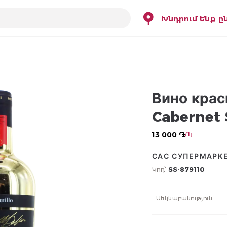
Խնդրում ենք ը
Вино крас
Cabernet 
13 000 ֏
/ 1լ
САС СУПЕРМАРК
Կոդ՝
SS-879110
Մեկնաբանություն