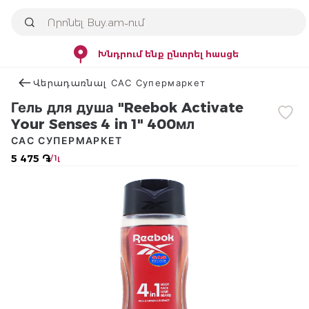
Խնդրում ենք ընտրել հասցե
Վերադառնալ САС Супермаркет
Гель для душа "Reebok Activate
Your Senses 4 in 1" 400мл
САС СУПЕРМАРКЕТ
5 475 ֏
/ 1լ