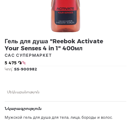
Гель для душа "Reebok Activate
Your Senses 4 in 1" 400мл
САС СУПЕРМАРКЕТ
5 475 ֏
/ 1լ
Կոդ՝
SS-900982
Մեկնաբանություն
Նկարագրություն
Мужской гель для душа для тела, лица, бороды и волос.