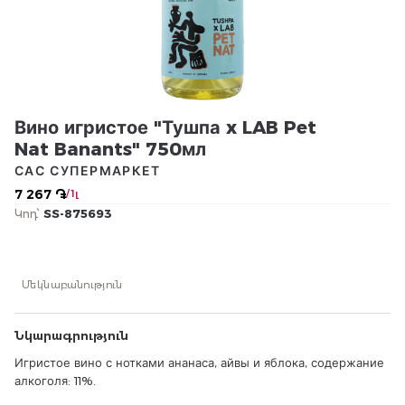
Вино игристое "Тушпа x LAB Pet
Nat Banants" 750мл
САС СУПЕРМАРКЕТ
7 267 ֏
/ 1լ
Կոդ՝
SS-875693
Մեկնաբանություն
Նկարագրություն
Игристое вино с нотками ананаса, айвы и яблока, содержание
алкоголя: 11%.