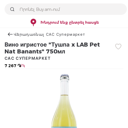
Խնդրում ենք ընտրել հասցե
Վերադառնալ САС Супермаркет
Вино игристое "Тушпа x LAB Pet
Nat Banants" 750мл
САС СУПЕРМАРКЕТ
7 267 ֏
/ 1լ