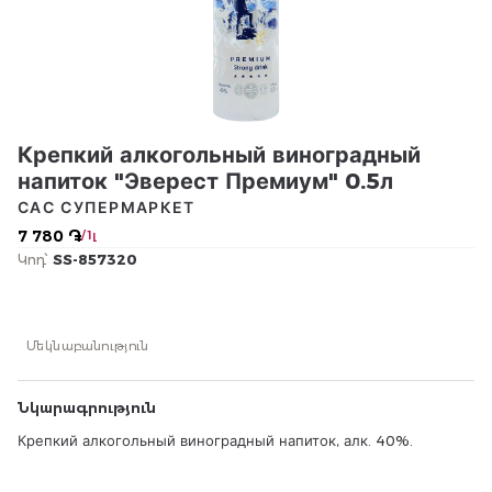
Крепкий алкогольный виноградный
напиток "Эверест Премиум" 0.5л
САС СУПЕРМАРКЕТ
7 780 ֏
/ 1լ
Կոդ՝
SS-857320
Մեկնաբանություն
Նկարագրություն
Крепкий алкогольный виноградный напиток, алк. 40%.