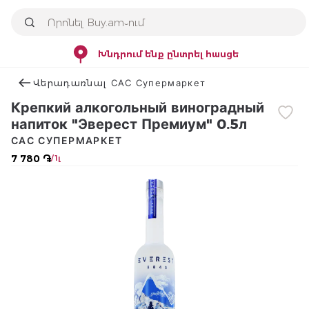
Խնդրում ենք ընտրել հասցե
Վերադառնալ САС Супермаркет
Крепкий алкогольный виноградный
напиток "Эверест Премиум" 0.5л
САС СУПЕРМАРКЕТ
7 780 ֏
/ 1լ