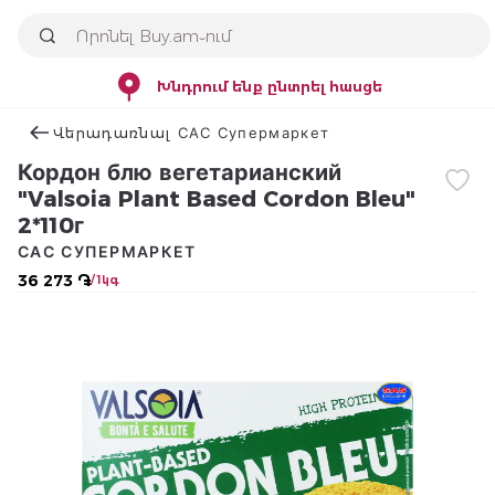
Խնդրում ենք ընտրել հասցե
Վերադառնալ САС Супермаркет
Кордон блю вегетарианский
"Valsoia Plant Based Cordon Bleu"
2*110г
САС СУПЕРМАРКЕТ
36 273 ֏
/ 1կգ