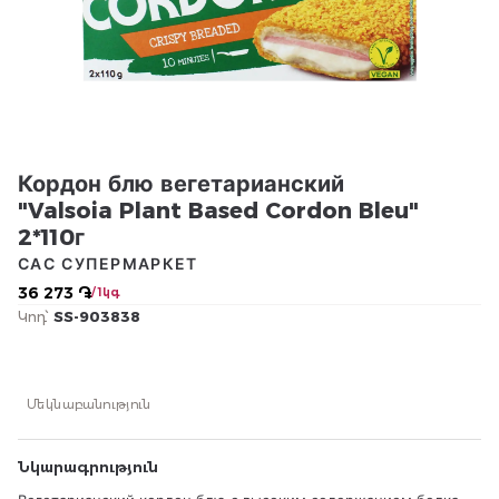
Кордон блю вегетарианский
"Valsoia Plant Based Cordon Bleu"
2*110г
САС СУПЕРМАРКЕТ
36 273 ֏
/ 1կգ
Կոդ՝
SS-903838
Մեկնաբանություն
Նկարագրություն