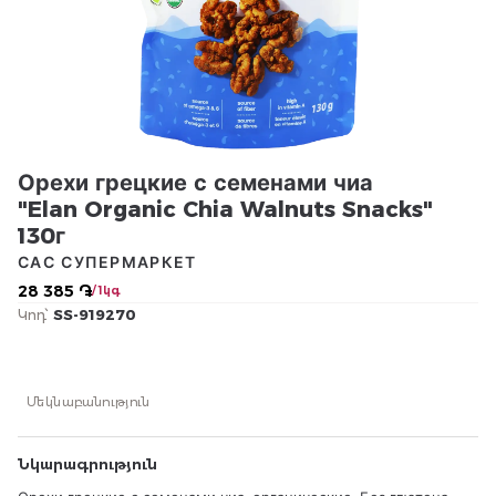
Орехи грецкие с семенами чиа
"Elan Organic Chia Walnuts Snacks"
130г
САС СУПЕРМАРКЕТ
28 385 ֏
/ 1կգ
Կոդ՝
SS-919270
Մեկնաբանություն
Նկարագրություն