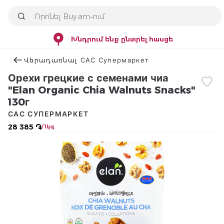
Խնդրում ենք ընտրել հասցե
Վերադառնալ САС Супермаркет
Орехи грецкие с семенами чиа
"Elan Organic Chia Walnuts Snacks"
130г
САС СУПЕРМАРКЕТ
28 385 ֏
/ 1կգ