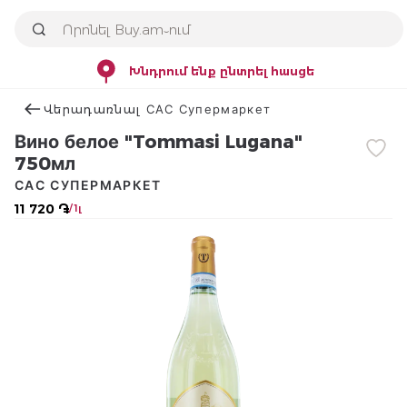
Խնդրում ենք ընտրել հասցե
Վերադառնալ САС Супермаркет
Вино белое "Tommasi Lugana"
750мл
САС СУПЕРМАРКЕТ
11 720 ֏
/ 1լ