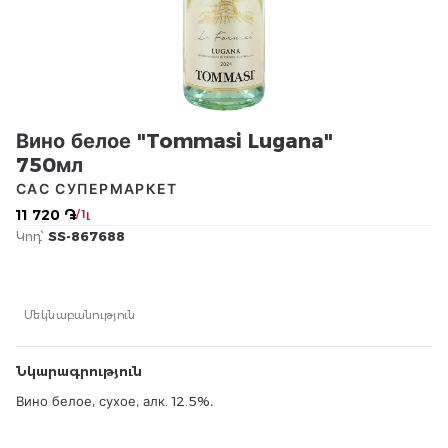
Вино белое "Tommasi Lugana"
750мл
САС СУПЕРМАРКЕТ
11 720 ֏
/ 1լ
Կոդ՝
SS-867688
Մեկնաբանություն
Նկարագրություն
Вино белое, сухое, алк. 12.5%․