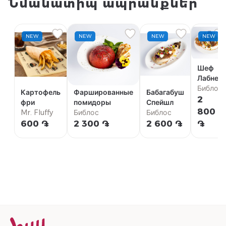
Նմանատիպ ապրանքներ
NEW
NEW
NEW
NEW
Шеф
Лабне
Библос
Картофель
Фаршированные
Бабагабуш
2
фри
помидоры
Спейшл
800
Mr. Fluffy
Библос
Библос
600 ֏
2 300 ֏
2 600 ֏
֏