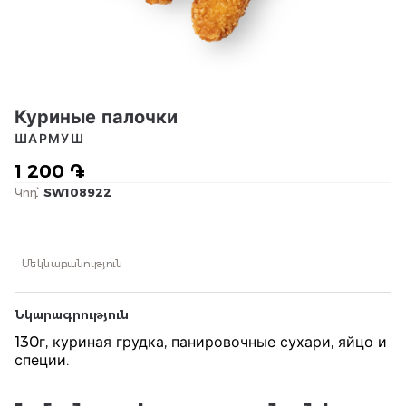
Куриные палочки
ШАРМУШ
1 200 ֏
Կոդ՝
SW108922
Մեկնաբանություն
Նկարագրություն
130г, куриная грудка, панировочные сухари, яйцо и
специи.