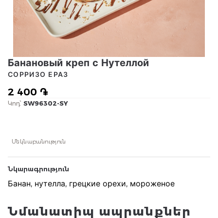
Банановый креп с Нутеллой
СОРРИЗО ЕРАЗ
2 400 ֏
Կոդ՝
SW96302-SY
Մեկնաբանություն
Նկարագրություն
Банан, нутелла, грецкие орехи, мороженое
Նմանատիպ ապրանքներ