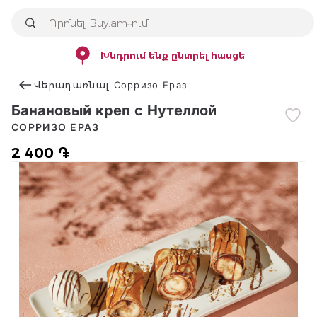
Խնդրում ենք ընտրել հասցե
Վերադառնալ Сорризо Ераз
Банановый креп с Нутеллой
СОРРИЗО ЕРАЗ
2 400 ֏