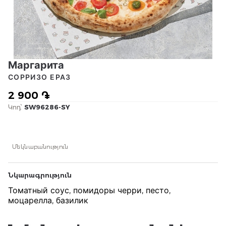
Маргарита
СОРРИЗО ЕРАЗ
2 900 ֏
Կոդ՝
SW96286-SY
Մեկնաբանություն
Նկարագրություն
Томатный соус, помидоры черри, песто,
моцарелла, базилик