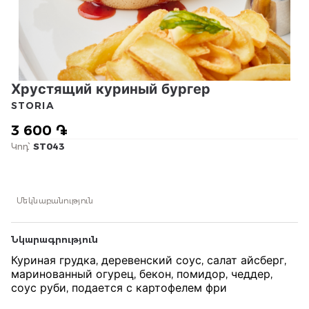
Хрустящий куриный бургер
STORIA
3 600 ֏
Կոդ՝
ST043
Մեկնաբանություն
Նկարագրություն
Куриная грудка, деревенский соус, салат айсберг,
маринованный огурец, бекон, помидор, чеддер,
соус руби, подается с картофелем фри