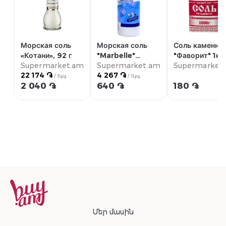
Морская соль
Морская соль
Соль каменна
«Котани», 92 г
"Marbelle"
"Фаворит" 1кг
Supermarket.am
Supermarket.am
пищевая 150г
Supermarket
22 174 ֏
4 267 ֏
/ 1կգ
/ 1կգ
2 040 ֏
640 ֏
180 ֏
Մեր մասին