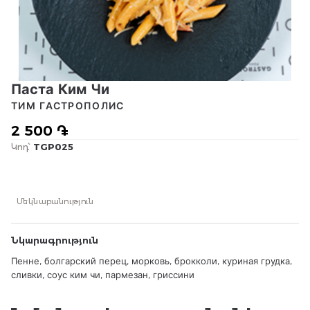
Паста Ким Чи
ТИМ ГАСТРОПОЛИС
2 500 ֏
Կոդ՝
TGP025
Մեկնաբանություն
Նկարագրություն
Пенне, болгарский перец, морковь, брокколи, куриная грудка,
сливки, соус ким чи, пармезан, гриссини