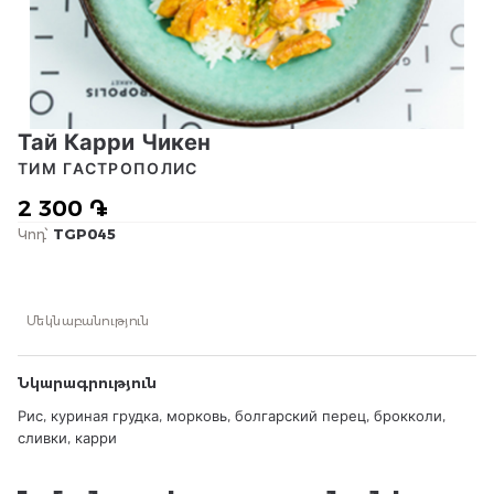
Тай Карри Чикен
ТИМ ГАСТРОПОЛИС
2 300 ֏
Կոդ՝
TGP045
Մեկնաբանություն
Նկարագրություն
Рис, куриная грудка, морковь, болгарский перец, брокколи,
сливки, карри