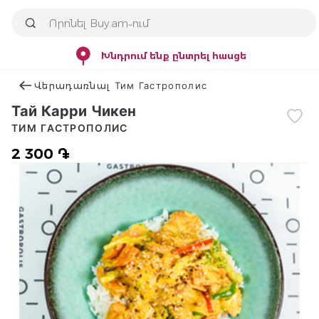
Խնդրում ենք ընտրել հասցե
Վերադառնալ Тим Гастрополис
Тай Карри Чикен
ТИМ ГАСТРОПОЛИС
2 300 ֏