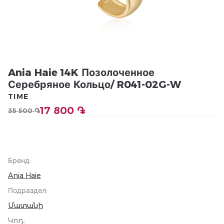
Ania Haie 14K Позолоченное
Серебряное Кольцо/ R041-02G-W
TIME
17 800 ֏
35 500 ֏
Бренд
:
Ania Haie
Подраздел
:
Մատանի
Կոդ
: