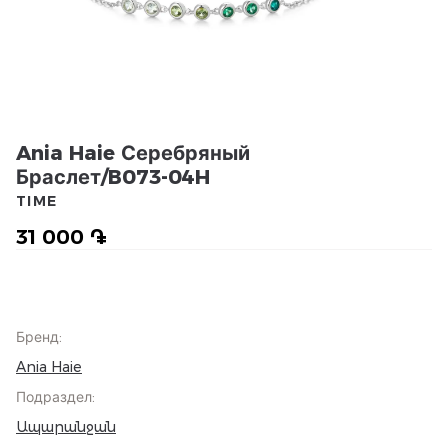
Ania Haie Серебряный
Браслет/B073-04H
TIME
31 000 ֏
Бренд
:
Ania Haie
Подраздел
:
Ապարանջան