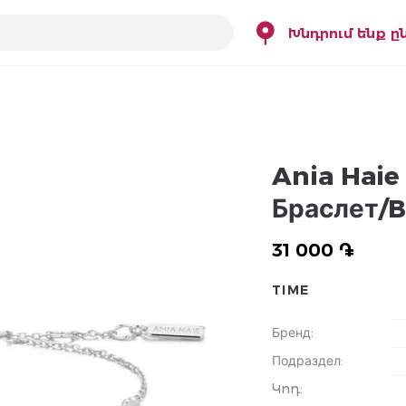
Խնդրում ենք ը
Ania Hai
Браслет/
31 000 ֏
TIME
Бренд
:
Подраздел
:
Կոդ
: