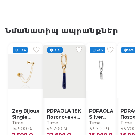
Նմանատիպ ապրանքներ
50%
50%
50%
50%
Zag Bijoux
PDPAOLA 18K
PDPAOLA
PDPA
Single
Позолоченная
Silver
Позо
Earring/
Серебряная
Single
Сере
Time
Time
Time
Time
SLA22993-
14 900 ֏
Моно-серьга/
45 200 ֏
Earring/
33 700 ֏
Моно-
33 70