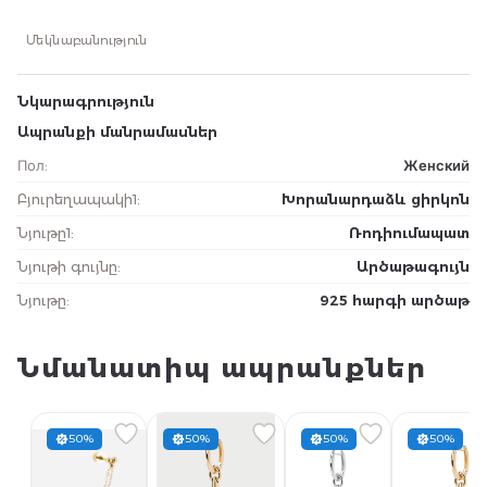
Մեկնաբանություն
Նկարագրություն
Ապրանքի մանրամասներ
Пол
:
Женский
Բյուրեղապակի1
:
Խորանարդաձև ցիրկոն
Նյութը1
:
Ռոդիումապատ
Նյութի գույնը
:
Արծաթագույն
Նյութը
:
925 հարգի արծաթ
Նմանատիպ ապրանքներ
50%
50%
50%
50%