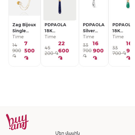
Zag Bijoux
PDPAOLA
PDPAOLA
PDPAOLA
Single
18K
Silver
18K
Earring/
Time
Позолоченная
Time
Single
Time
Позолоче
Time
SLA22993-
Серебряная
Earring/
Серебрян
7
22
16
16
14
33
45
33
01WHT
Моно-серьга/
PG02-
Моно-серь
500
600
900
90
900
700
200 ֏
700 ֏
PG01-336-U
092-U
PG01-094
֏
֏
֏
֏
֏
֏
Մեր մասին