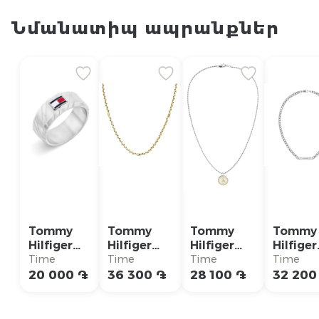
Նմանատիպ ապրանքներ
Tommy
Tommy
Tommy
Tommy
Hilfiger
Hilfiger
Hilfiger
Hilfiger
Кольцо/
Ожерелье/
Ожерелье/
Ожерел
Time
Time
Time
Time
2790621G
2790673
2790690
27905
20 000 ֏
36 300 ֏
28 100 ֏
32 200