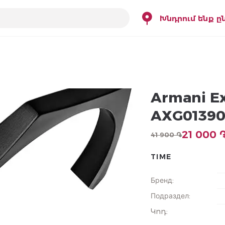
Խնդրում ենք ը
Armani E
AXG01390
21 000 
41 900 ֏
TIME
Бренд
:
Подраздел
:
Կոդ
: