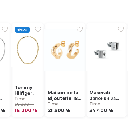
50%
Tommy
Maison de la
Maserati
Hilfiger
Bijouterie 18K
Запонки из
Ожерелье/
Time
ье/
Позолоченный
нержавеющей
Time
Time
2790578
36 300 ֏
77
Браслет/
стали/
 ֏
18 200 ֏
21 300 ֏
34 400 ֏
2679200
JM422AVD10