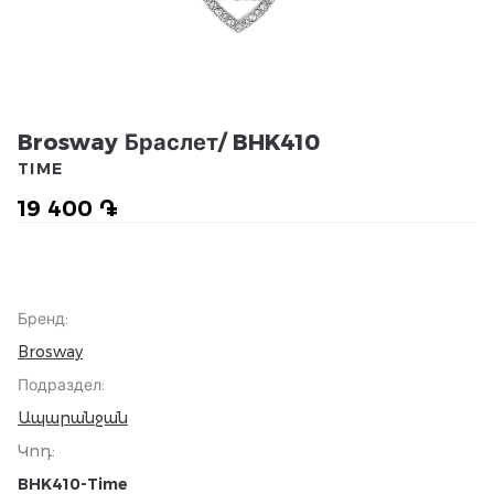
Brosway Браслет/ BHK410
TIME
19 400 ֏
Бренд
:
Brosway
Подраздел
:
Ապարանջան
Կոդ
:
BHK410-Time