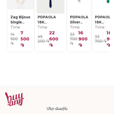
Zag Bijoux
PDPAOLA
PDPAOLA
PDPAOLA
Single
18K
Silver
18K
Earring/
Time
Позолоченная
Time
Single
Time
Позолоче
Time
SLA22993-
Серебряная
Earring/
Серебрян
7
22
16
16
14
33
45
33
01WHT
Моно-серьга/
PG02-
Моно-серь
500
600
900
90
900
700
200 ֏
700 ֏
PG01-336-U
092-U
PG01-094
֏
֏
֏
֏
֏
֏
Մեր մասին