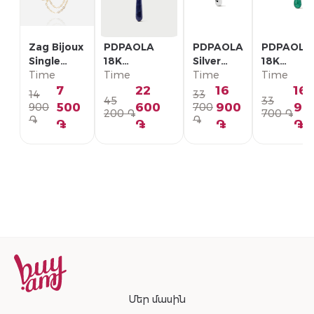
Zag Bijoux
PDPAOLA
PDPAOLA
PDPAOLA
Single
18K
Silver
18K
Earring/
Time
Позолоченная
Time
Single
Time
Позолоче
Time
SLA22993-
Серебряная
Earring/
Серебрян
7
22
16
16
14
33
45
33
01WHT
Моно-серьга/
PG02-
Моно-серь
500
600
900
90
900
700
200 ֏
700 ֏
PG01-336-U
092-U
PG01-094
֏
֏
֏
֏
֏
֏
Մեր մասին