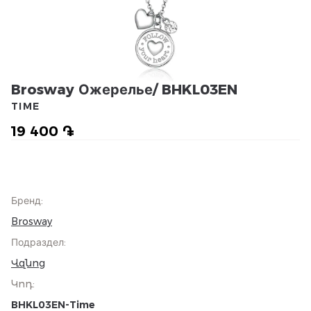
Brosway Ожерелье/ BHKL03EN
TIME
19 400 ֏
Бренд
:
Brosway
Подраздел
:
Վզնոց
Կոդ
:
BHKL03EN-Time