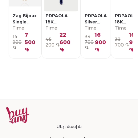
Zag Bijoux
PDPAOLA
PDPAOLA
PDPAOLA
Single
18K
Silver
18K
Earring/
Time
Позолоченная
Time
Single
Time
Позолоче
Time
SLA22993-
Серебряная
Earring/
Серебрян
7
22
16
16
14
33
45
33
01WHT
Моно-серьга/
PG02-
Моно-серь
500
600
900
90
900
700
200 ֏
700 ֏
PG01-336-U
092-U
PG01-094
֏
֏
֏
֏
֏
֏
Մեր մասին