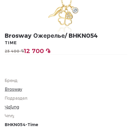
Brosway Ожерелье/ BHKN054
TIME
12 700 ֏
25 400 ֏
Бренд
:
Brosway
Подраздел
:
Վզնոց
Կոդ
:
BHKN054-Time