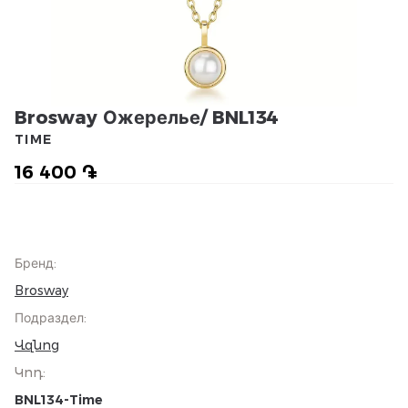
Brosway Ожерелье/ BNL134
TIME
16 400 ֏
Бренд
:
Brosway
Подраздел
:
Վզնոց
Կոդ
:
BNL134-Time