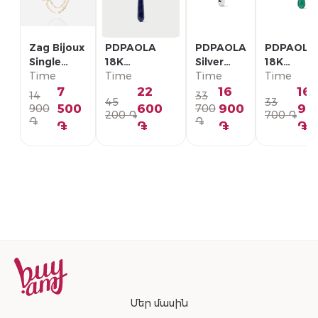
Zag Bijoux
PDPAOLA
PDPAOLA
PDPAOLA
Single
18K
Silver
18K
Earring/
Time
Позолоченная
Time
Single
Time
Позолоче
Time
SLA22993-
Серебряная
Earring/
Серебрян
7
22
16
16
14
33
45
33
01WHT
Моно-серьга/
PG02-
Моно-серь
500
600
900
90
900
700
200 ֏
700 ֏
PG01-336-U
092-U
PG01-094
֏
֏
֏
֏
֏
֏
Մեր մասին