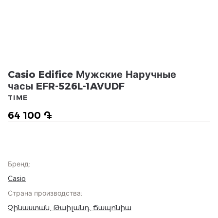
Casio Edifice Мужские Наручные
часы EFR-526L-1AVUDF
TIME
64 100 ֏
Бренд
:
Casio
Страна производства
:
Չինաստան, Թաիլանդ, Ճապոնիա