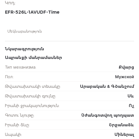
Կոդ
:
EFR-526L-1AVUDF-Time
Մեկնաբանություն
Նկարագրություն
Ապրանքի մանրամասներ
Тип механизма
:
Քվարց
Пол
:
Мужской
Թվատախտակի տեսակը
:
Արաբական & Գծանշում
Թվատախտակի գույնը
:
Սև
Իրանի ջրակայունություն
:
Ոչ
Գոտու նյութը
:
Չժանգոտվող պողպատ
Իրանի ձևը
:
Շրջանաձև
Ապակի
:
Միներալ