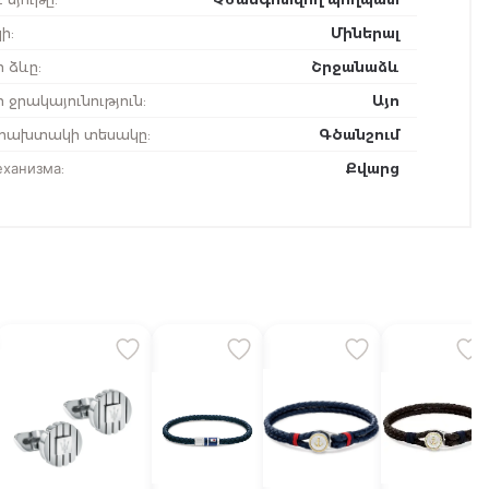
ի
:
Միներալ
ի ձևը
:
Շրջանաձև
 ջրակայունություն
:
Այո
ախտակի տեսակը
:
Գծանշում
еханизма
:
Քվարց