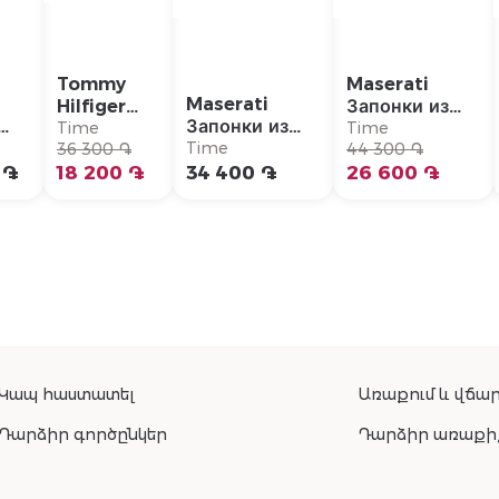
Tommy
Maserati
Maserati
Hilfiger
Запонки из
Запонки из
Ожерелье/
нержавеющей
Time
Time
ье/
нержавеющей
Time
2790578
36 300 ֏
стали/
44 300 ֏
77
стали/
 ֏
18 200 ֏
34 400 ֏
JM5249JD02
26 600 ֏
JM422AVD10
Կապ հաստատել
Առաքում և վճար
Դարձիր գործընկեր
Դարձիր առաքի