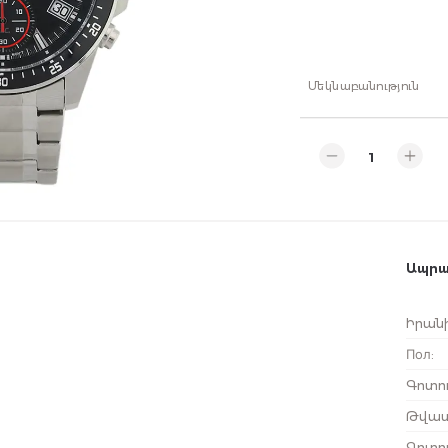
Մեկնաբանություն
Ապրա
Իրանի
Пол
:
Գոտու
Թվատ
Գոտու