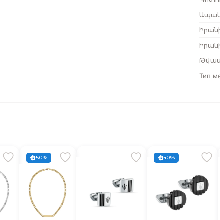
Ապակ
Իրան
Իրանի
Թվատ
Тип м
50%
40%