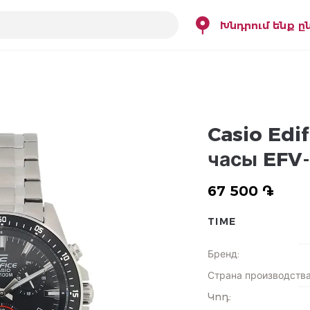
Խնդրում ենք ը
Casio Edi
часы EFV
67 500 ֏
TIME
Бренд
:
Страна производств
Կոդ
: