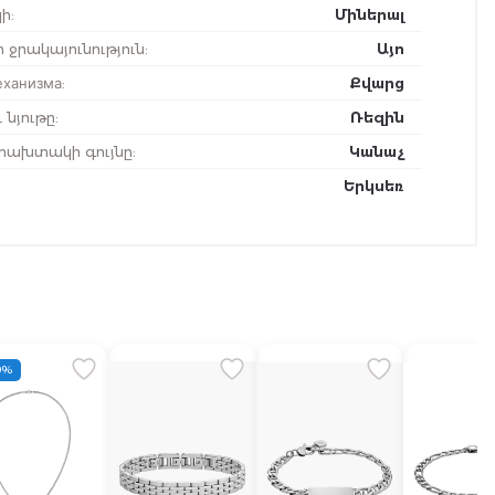
ի
:
Միներալ
 ջրակայունություն
:
Այո
еханизма
:
Քվարց
 նյութը
:
Ռեզին
ախտակի գույնը
:
Կանաչ
Երկսեռ
0%