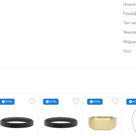
Ապակ
Իրանի
Тип м
Գոտու
Թվատ
Пол
:
50%
50%
50%
4