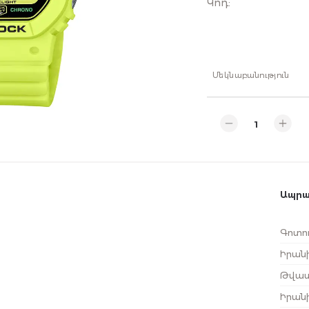
Կոդ
:
Մեկնաբանություն
Ապրա
Գոտու
Իրանի
Թվատ
Իրան