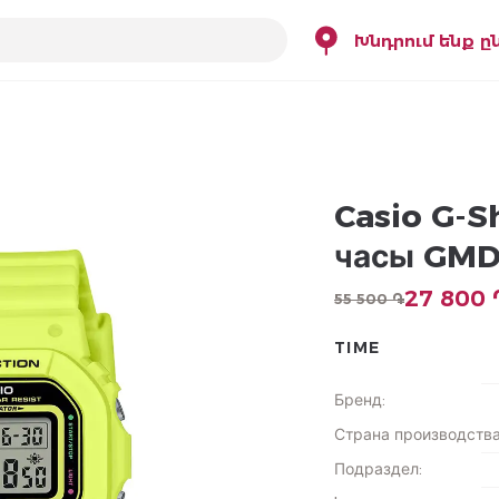
Խնդրում ենք ը
Casio G-S
часы GMD
27 800 
55 500 ֏
TIME
Бренд
:
Страна производств
Подраздел
: