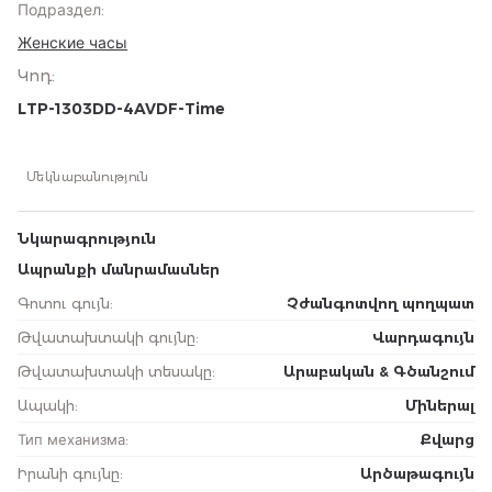
Подраздел
:
Женские часы
Կոդ
:
LTP-1303DD-4AVDF-Time
Մեկնաբանություն
Նկարագրություն
Ապրանքի մանրամասներ
Գոտու գույն
:
Չժանգոտվող պողպատ
Թվատախտակի գույնը
:
Վարդագույն
Թվատախտակի տեսակը
:
Արաբական & Գծանշում
Ապակի
:
Միներալ
Тип механизма
:
Քվարց
Իրանի գույնը
:
Արծաթագույն