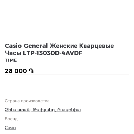
Casio General Женские Кварцевые
Часы LTP-1303DD-4AVDF
TIME
28 000 ֏
Страна производства
:
Չինաստան, Թաիլանդ, Ճապոնիա
Бренд
:
Casio