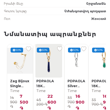
Իրանի ձևը
:
Շրջանաձև
Գոտու նյութը
:
Չժանգոտվող պողպատ
Пол
:
Женский
Նմանատիպ ապրանքներ
50%
50%
50%
50%
Zag Bijoux
PDPAOLA
PDPAOLA
PDPAOLA
Single
18K
Silver
18K
Earring/
Time
Позолоченная
Time
Single
Time
Позолоче
Time
SLA22993-
Серебряная
Earring/
Серебрян
7
22
16
16
14
33
45
33
01WHT
Моно-серьга/
PG02-
Моно-серь
500
600
900
90
900
700
200 ֏
700 ֏
PG01-336-U
092-U
PG01-094
֏
֏
֏
֏
֏
֏