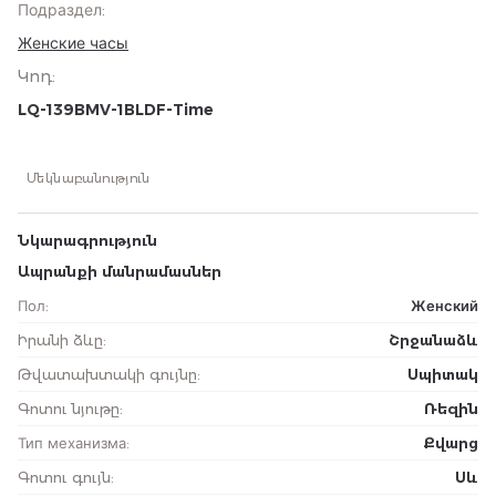
Подраздел
:
Женские часы
Կոդ
:
LQ-139BMV-1BLDF-Time
Մեկնաբանություն
Նկարագրություն
Ապրանքի մանրամասներ
Пол
:
Женский
Իրանի ձևը
:
Շրջանաձև
Թվատախտակի գույնը
:
Սպիտակ
Գոտու նյութը
:
Ռեզին
Тип механизма
:
Քվարց
Գոտու գույն
:
Սև