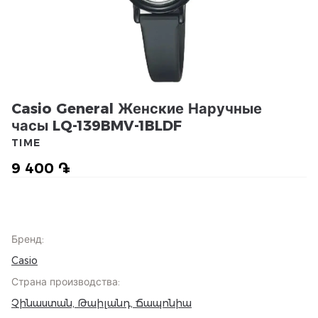
Casio General Женские Наручные
часы LQ-139BMV-1BLDF
TIME
9 400 ֏
Бренд
:
Casio
Страна производства
:
Չինաստան, Թաիլանդ, Ճապոնիա