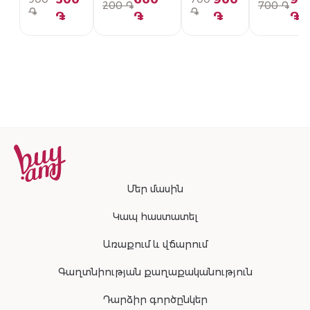
200 ֏
700 ֏
PG01-336-U
092-U
PG01-094
֏
֏
֏
֏
֏
֏
Մեր մասին
Կապ հաստատել
Առաքում և վճարում
Գաղտնիության քաղաքականություն
Դարձիր գործընկեր