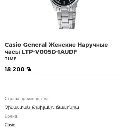
Casio General Женские Наручные
часы LTP-V005D-1AUDF
TIME
18 200 ֏
Страна производства
:
Չինաստան, Թաիլանդ, Ճապոնիա
Бренд
:
Casio