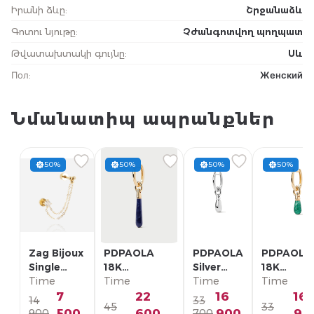
Իրանի ձևը
:
Շրջանաձև
Գոտու նյութը
:
Չժանգոտվող պողպատ
Թվատախտակի գույնը
:
Սև
Пол
:
Женский
Նմանատիպ ապրանքներ
50%
50%
50%
50%
Zag Bijoux
PDPAOLA
PDPAOLA
PDPAOLA
Single
18K
Silver
18K
Earring/
Time
Позолоченная
Time
Single
Time
Позолоче
Time
SLA22993-
Серебряная
Earring/
Серебрян
7
22
16
16
14
33
45
33
01WHT
Моно-серьга/
PG02-
Моно-серь
500
600
900
90
900
700