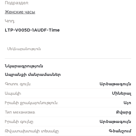
Подраздел
:
Женские часы
Կոդ
:
LTP-V005D-1AUDF-Time
Մեկնաբանություն
Նկարագրություն
Ապրանքի մանրամասներ
Գոտու գույն
:
Արծաթագույն
Ապակի
:
Միներալ
Իրանի ջրակայունություն
:
Այո
Тип механизма
:
Քվարց
Իրանի գույնը
:
Արծաթագույն
Թվատախտակի տեսակը
:
Գծանշում