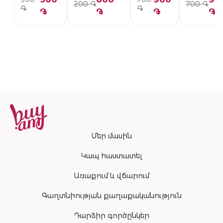
200 ֏
700 ֏
PG01-336-U
092-U
PG01-094
֏
֏
֏
֏
֏
֏
Մեր մասին
Կապ հաստատել
Առաքում և վճարում
Գաղտնիության քաղաքականություն
Դարձիր գործընկեր