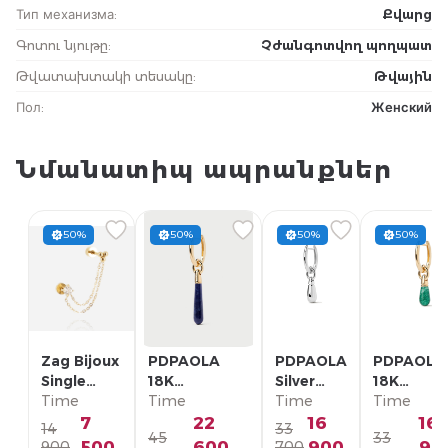
Тип механизма
:
Քվարց
Գոտու նյութը
:
Չժանգոտվող պողպատ
Թվատախտակի տեսակը
:
Թվային
Пол
:
Женский
Նմանատիպ ապրանքներ
50%
50%
50%
50%
Zag Bijoux
PDPAOLA
PDPAOLA
PDPAOLA
Single
18K
Silver
18K
Earring/
Time
Позолоченная
Time
Single
Time
Позолоче
Time
SLA22993-
Серебряная
Earring/
Серебрян
7
22
16
16
14
33
45
33
01WHT
Моно-серьга/
PG02-
Моно-серь
500
600
900
90
900
700