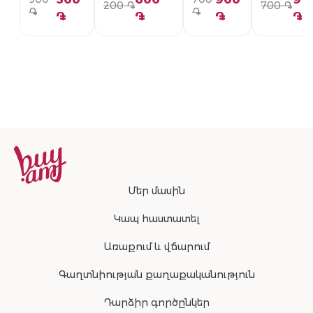
200 ֏
700 ֏
PG01-336-U
092-U
PG01-094
֏
֏
֏
֏
֏
֏
Մեր մասին
Կապ հաստատել
Առաքում և վճարում
Գաղտնիության քաղաքականություն
Դարձիր գործընկեր