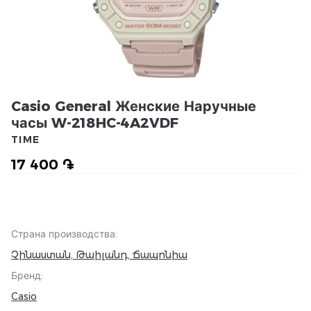
Casio General Женские Наручные
часы W-218HC-4A2VDF
TIME
17 400 ֏
Страна производства
:
Չինաստան, Թաիլանդ, Ճապոնիա
Бренд
:
Casio