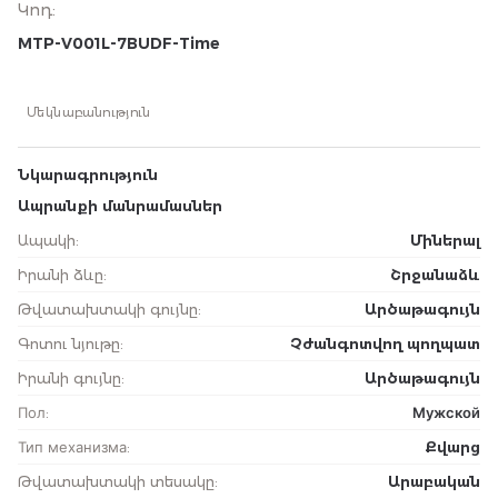
Կոդ
:
MTP-V001L-7BUDF-Time
Մեկնաբանություն
Նկարագրություն
Ապրանքի մանրամասներ
Ապակի
:
Միներալ
Իրանի ձևը
:
Շրջանաձև
Թվատախտակի գույնը
:
Արծաթագույն
Գոտու նյութը
:
Չժանգոտվող պողպատ
Իրանի գույնը
:
Արծաթագույն
Пол
:
Мужской
Тип механизма
:
Քվարց
Թվատախտակի տեսակը
:
Արաբական