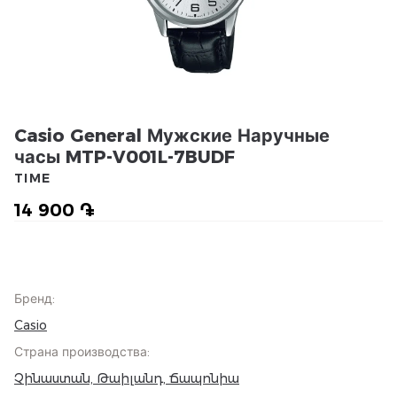
Casio General Мужские Наручные
часы MTP-V001L-7BUDF
TIME
14 900 ֏
Бренд
:
Casio
Страна производства
:
Չինաստան, Թաիլանդ, Ճապոնիա