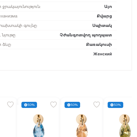
 ջրակայունություն
:
Այո
еханизма
:
Քվարց
ախտակի գույնը
:
Սպիտակ
 նյութը
:
Չժանգոտվող պողպատ
ի ձևը
:
Քառակուսի
Женский
50%
50%
50%