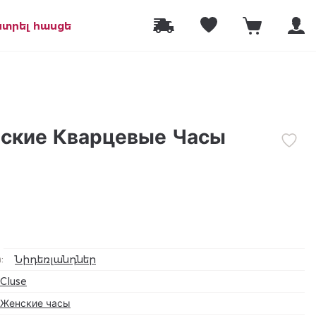
նտրել հասցե
нские Кварцевые Часы
а
:
Նիդեռլանդներ
Cluse
Женские часы