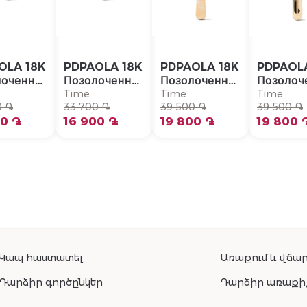
OLA 18K
PDPAOLA 18K
PDPAOLA 18K
PDPAOL
лоченная
Позолоченная
Позолоченная
Позолоч
бряная
Серебряная
Серебряная
Серебря
Time
Time
Time
серьга/
0 ֏
Моно-серьга/
33 700 ֏
Моно-серьга/
39 500 ֏
Моно-се
39 500 ֏
-094-U
00 ֏
PG01-092-U
16 900 ֏
PG01-090-U
19 800 ֏
PG01-08
19 800 
Կապ հաստատել
Առաքում և վճար
Դարձիր գործընկեր
Դարձիր առաքի