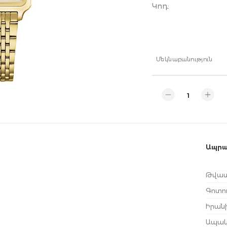
Կոդ
:
Մեկնաբանություն
Ապրա
Թվատ
Գոտու
Իրանի
Ապակ