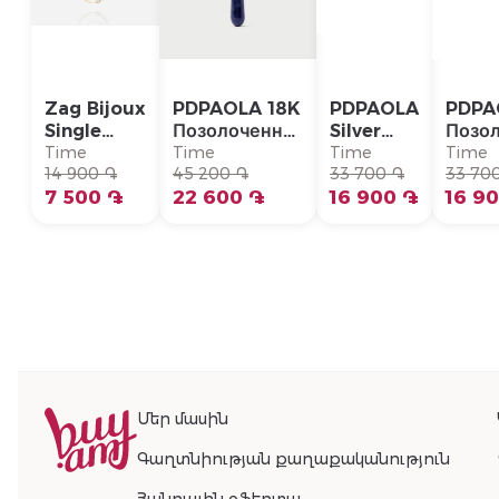
Zag Bijoux
PDPAOLA 18K
PDPAOLA
PDPA
Single
Позолоченная
Silver
Позо
Earring/
Серебряная
Single
Сере
Time
Time
Time
Time
SLA22993-
14 900 ֏
Моно-серьга/
45 200 ֏
Earring/
33 700 ֏
Моно-
33 70
01WHT
7 500 ֏
PG01-336-U
22 600 ֏
PG02-
16 900 ֏
PG01
16 9
092-U
Մեր մասին
Գաղտնիության քաղաքականություն