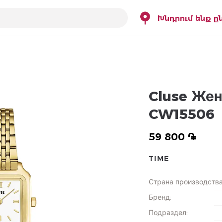
Խնդրում ենք ը
Cluse Же
CW15506
59 800 ֏
TIME
Страна производств
Бренд
:
Подраздел
: