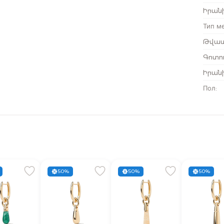
Իրանի
Тип м
Թվատ
Գոտու
Իրան
Пол
:
50%
50%
50%