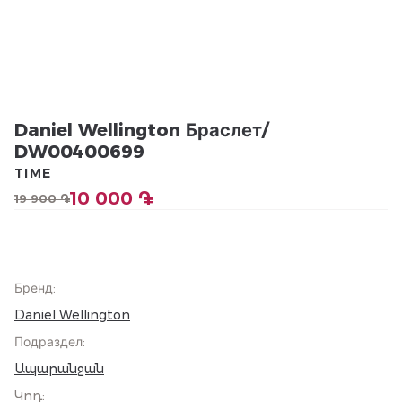
Daniel Wellington Браслет/
DW00400699
TIME
10 000 ֏
19 900 ֏
Бренд
:
Daniel Wellington
Подраздел
:
Ապարանջան
Կոդ
: