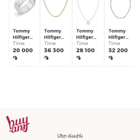
Tommy
Tommy
Tommy
Tommy
Hilfiger
Hilfiger
Hilfiger
Hilfiger
Кольцо/
Time
Ожерелье/
Time
Ожерелье/
Time
Ожерелье/
Time
2790621G
2790673
2790690
2790577
20 000
36 300
28 100
32 200
֏
֏
֏
֏
Մեր մասին