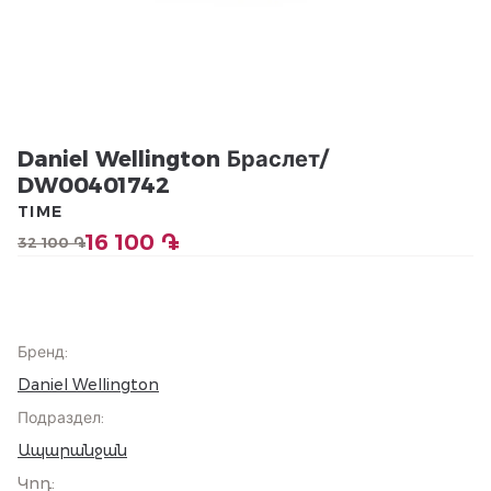
Daniel Wellington Браслет/
DW00401742
TIME
16 100 ֏
32 100 ֏
Бренд
:
Daniel Wellington
Подраздел
:
Ապարանջան
Կոդ
: