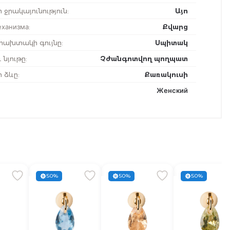
 ջրակայունություն
:
Այո
еханизма
:
Քվարց
ախտակի գույնը
:
Սպիտակ
 նյութը
:
Չժանգոտվող պողպատ
ի ձևը
:
Քառակուսի
Женский
50%
50%
50%