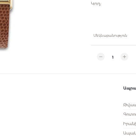
Կոդ
:
Մեկնաբանություն
Ապրա
Թվատ
Գոտու
Իրանի
Ապակ