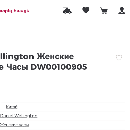
նտրել հասցե
llington Женские
е Часы DW00100905
а
:
Китай
Daniel Wellington
Женские часы