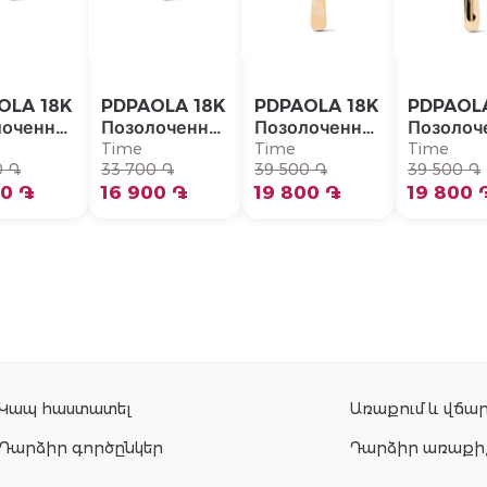
OLA 18K
PDPAOLA 18K
PDPAOLA 18K
PDPAOL
лоченная
Позолоченная
Позолоченная
Позолоч
бряная
Серебряная
Серебряная
Серебря
Time
Time
Time
серьга/
0 ֏
Моно-серьга/
33 700 ֏
Моно-серьга/
39 500 ֏
Моно-се
39 500 ֏
-094-U
00 ֏
PG01-092-U
16 900 ֏
PG01-090-U
19 800 ֏
PG01-08
19 800 
Կապ հաստատել
Առաքում և վճար
Դարձիր գործընկեր
Դարձիր առաքի