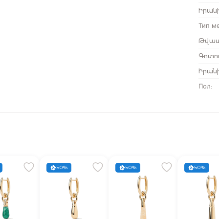
Իրանի
Тип м
Թվատ
Գոտու
Իրան
Пол
:
50%
50%
50%