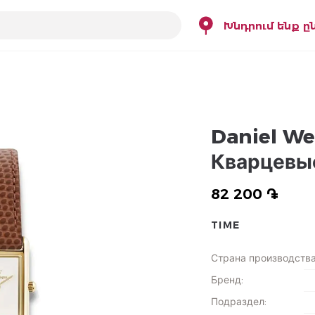
Խնդրում ենք ը
Daniel We
Кварцевы
82 200 ֏
TIME
Страна производств
Бренд
:
Подраздел
: