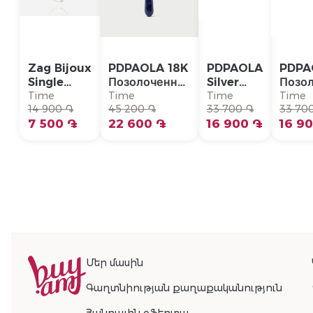
Zag Bijoux
PDPAOLA 18K
PDPAOLA
PDPA
Single
Позолоченная
Silver
Позо
Earring/
Серебряная
Single
Сере
Time
Time
Time
Time
SLA22993-
14 900 ֏
Моно-серьга/
45 200 ֏
Earring/
33 700 ֏
Моно-
33 70
01WHT
7 500 ֏
PG01-336-U
22 600 ֏
PG02-
16 900 ֏
PG01
16 9
092-U
Մեր մասին
Գաղտնիության քաղաքականություն