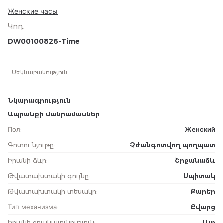
Женские часы
Կոդ
:
DW00100826-Time
Մեկնաբանություն
Նկարագրություն
Ապրանքի մանրամասներ
Пол
:
Женский
Գոտու նյութը
:
Չժանգոտվող պողպատ
Իրանի ձևը
:
Շրջանաձև
Թվատախտակի գույնը
:
Սպիտակ
Թվատախտակի տեսակը
:
Քարեր
Тип механизма
:
Քվարց
Իրանի ջրակայունություն
:
Այո