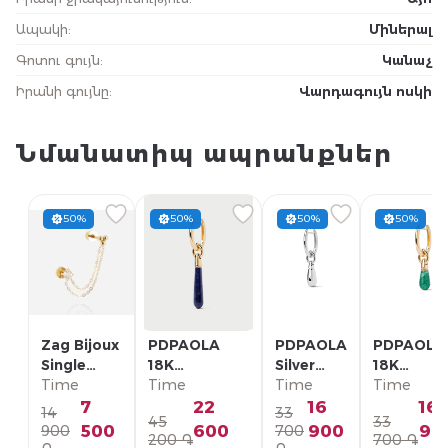
Ապակի
:
Միներալ
Գոտու գույն
:
Կանաչ
Իրանի գույնը
:
Վարդագույն ոսկի
Նմանատիպ ապրանքներ
50%
50%
50%
50%
Zag Bijoux
PDPAOLA
PDPAOLA
PDPAOLA
Single
18K
Silver
18K
Earring/
Time
Позолоченная
Time
Single
Time
Позолоче
Time
SLA22993-
Серебряная
Earring/
Серебрян
7
22
16
16
14
33
45
33
01WHT
Моно-серьга/
PG02-
Моно-серь
500
600
900
90
900
700
200 ֏
700 ֏
PG01-336-U
092-U
PG01-094