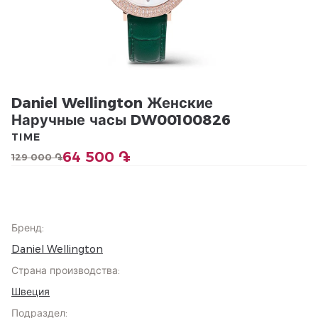
Daniel Wellington Женские
Наручные часы DW00100826
TIME
64 500 ֏
129 000 ֏
Бренд
:
Daniel Wellington
Страна производства
:
Швеция
Подраздел
: