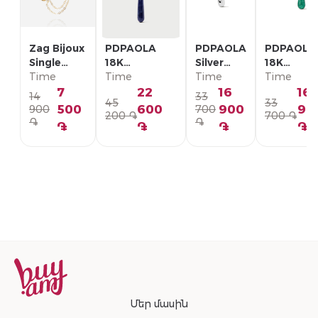
Zag Bijoux
PDPAOLA
PDPAOLA
PDPAOLA
Single
18K
Silver
18K
Earring/
Time
Позолоченная
Time
Single
Time
Позолоче
Time
SLA22993-
Серебряная
Earring/
Серебрян
7
22
16
16
14
33
45
33
01WHT
Моно-серьга/
PG02-
Моно-серь
500
600
900
90
900
700
200 ֏
700 ֏
PG01-336-U
092-U
PG01-094
֏
֏
֏
֏
֏
֏
Մեր մասին